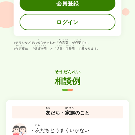
会員
登録
ログイン
し
あいことば
ひつよう
※チラシなどでお
知
らせされた「
合言葉
」が
必要
です。
あいことば
ほごしゃよう
じどう
せいとよう
こと
※
合言葉
は、「
保護者用
」と「
児童
・
生徒用
」で
異
なります。
そうだん
れい
相談
例
とも
かぞく
友
だち・
家族
のこと
とも
・
友
だちとうまくいかない