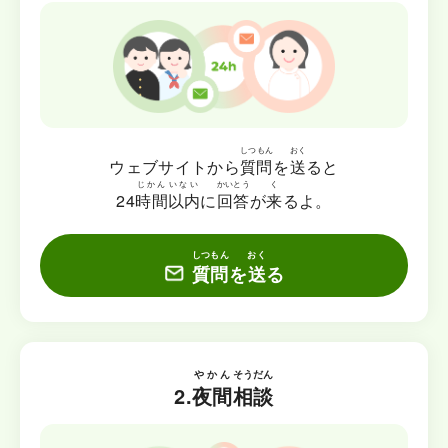
しつもん
おく
ウェブサイトから
質問
を
送
ると
じかん
いない
かいとう
く
24
時間
以内
に
回答
が
来
るよ。
しつもん
おく
質問
を
送
る
やかん
そうだん
2.
夜間
相談