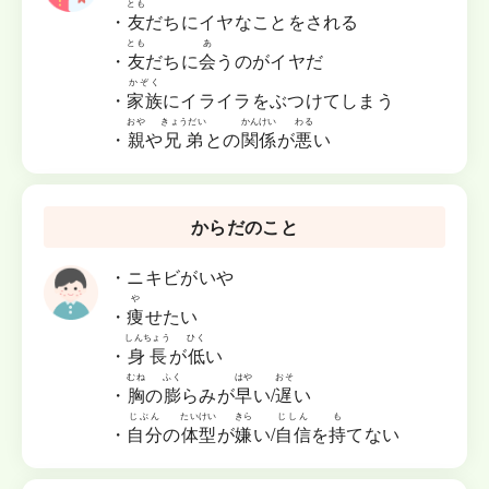
とも
・
友
だちにイヤなことをされる
とも
あ
・
友
だちに
会
うのがイヤだ
かぞく
・
家族
にイライラをぶつけてしまう
おや
きょうだい
かんけい
わる
・
親
や
兄弟
との
関係
が
悪
い
からだのこと
・ニキビがいや
や
・
痩
せたい
しんちょう
ひく
・
身長
が
低
い
むね
ふく
はや
おそ
・
胸
の
膨
らみが
早
い/
遅
い
じぶん
たいけい
きら
じしん
も
・
自分
の
体型
が
嫌
い/
自信
を
持
てない