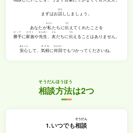
はな
まずはお
話
ししましょう。
わたし
つた
あなたが
私
たちに
伝
えてくれたことを
かって
かぞく
せんせい
とも
つた
勝手
に
家族
や
先生
、
友
だちに
伝
えることはありません。
あんしん
きがる
なんかい
安心
して、
気軽
に
何回
でもつかってくださいね。
そうだん
ほうほう
相談
方法
は2つ
そうだん
1.いつでも
相談