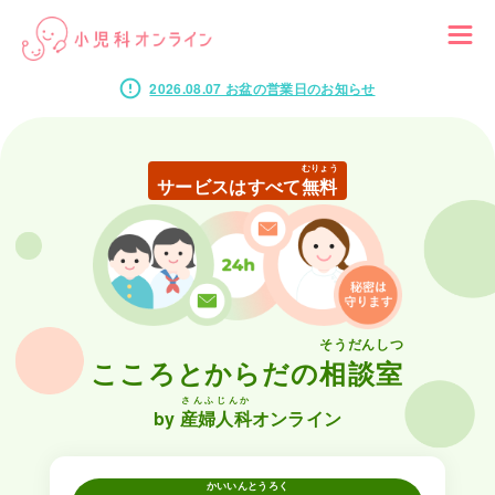
2026.08.07 お盆の営業日のお知らせ
むりょう
サービスはすべて
無料
そうだんしつ
こころとからだの
相談室
さんふじんか
by
産婦人科
オンライン
かいいん
とうろく