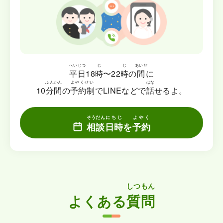
へいじつ
じ
じ
あいだ
平日
18
時
〜22
時
の
間
に
ふんかん
よやくせい
はな
10
分間
の
予約制
でLINEなどで
話
せるよ。
そうだん
にちじ
よやく
相談
日時
を
予約
しつもん
よくある
質問