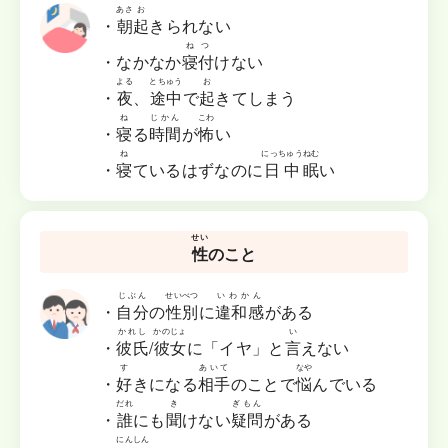
あさ
お
・
朝
起
きられない
ねつ
・なかなか
寝付
けない
よる
とちゅう
お
・
夜
、
途中
で
起
きてしまう
ね
じかん
こわ
・
寝
る
時間
が
怖
い
ね
にっちゅう
ねむ
・
寝
ているはずなのに
日中
眠
い
せい
性
のこと
じぶん
せいべつ
いわかん
・
自分
の
性別
に
違和感
がある
かれし
かのじょ
い
・
彼氏
/
彼女
に「イヤ」と
言
えない
す
あいて
なや
・
好
きになる
相手
のことで
悩
んでいる
だれ
き
ぎもん
・
誰
にも
聞
けない
疑問
がある
にんしん