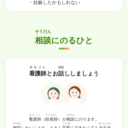
・
妊娠
したかもしれない
そうだん
相談
にのるひと
かんごし
はな
看護師
とお
話
ししましょう
かんごし
じょさんし
そうだん
看護師
（
助産師
）が
相談
にのります。
そうだん
ことば
だいじょうぶ
相談
したいことを、うまく
言葉
にできなくても
大丈夫
。