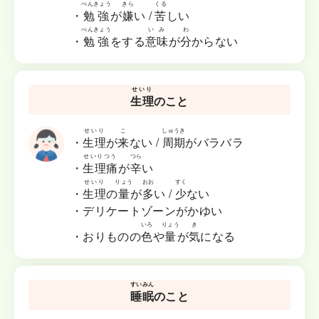
べんきょう
きら
くる
・
勉強
が
嫌
い /
苦
しい
べんきょう
いみ
わ
・
勉強
をする
意味
が
分
からない
せいり
生理
のこと
せいり
こ
しゅうき
・
生理
が
来
ない /
周期
がバラバラ
せいりつう
つら
・
生理痛
が
辛
い
せいり
りょう
おお
すく
・
生理
の
量
が
多
い /
少
ない
・デリケートゾーンがかゆい
いろ
りょう
き
・おりものの
色
や
量
が
気
になる
すいみん
睡眠
のこと