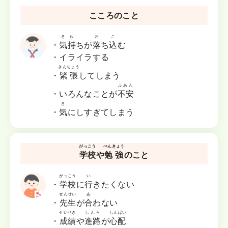
こころのこと
きも
お
こ
・
気持
ちが
落
ち
込
む
・イライラする
きんちょう
・
緊張
してしまう
ふあん
・いろんなことが
不安
き
・
気
にしすぎてしまう
がっこう
べんきょう
学校
や
勉強
のこと
がっこう
い
・
学校
に
行
きたくない
せんせい
あ
・
先生
が
合
わない
せいせき
しんろ
しんぱい
・
成績
や
進路
が
心配