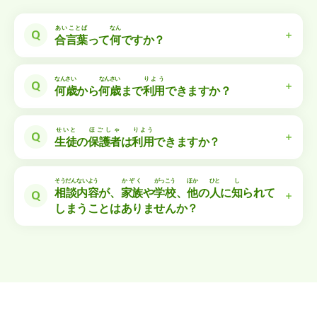
あいことば
なん
合言葉
って
何
ですか？
かいいん
とうろくじ
ひつよう
会員
登録時
に
必要
なものです。
あいことば
しやくしょ
がっこう
し
なんさい
なんさい
りよう
合言葉
は、
市役所
や
学校
からお
知
らせをしていま
何歳
から
何歳
まで
利用
できますか？
す。
そうだんしつ
さんふじんか
「こころとからだの
相談室
by
産婦人科
オンライン」
がっこう
かよ
ねんれい
じどう
せいと
かた
ほんにん
りよう
せいと
ほごしゃ
りよう
は、
学校
に
通
う
年齢
の
児童
・
生徒
の
方
ご
本人
が
利用
生徒
の
保護者
は
利用
できますか？
できます。
ほごしゃ
かた
つうじょう
さんふじんか
保護者
の
方
は、
通常
の「
産婦人科
オンライン」を
くわ
しやくしょ
がっこう
し
らん
詳
しくは
市役所
や
学校
からのお
知
らせをご
覧
くださ
りよう
ほごしゃよう
そうだん
ないよう
かぞく
がっこう
ほか
ひと
し
ご
利用
いただけます。
保護者用
のウェブページ
い。
相談
内容
が、
家族
や
学校
、
他
の
人
に
知
られて
りよう
しまうことはありませんか？
（
https://obstetrics.jp/
）よりご
利用
ください。
わたし
おし
かって
かぞく
あいことば
ほごしゃよう
じどう
せいとよう
私
たちに
教
えてくれたことを、
勝手
に
家族
や
なお、
合言葉
は、「
保護者用
」と「
児童
・
生徒用
」
せんせい
とも
つた
こと
先生
、
友
だちに
伝
えることはありません。
で
異
なります。
きょうゆう
ひつよう
ばあい
どうしても
共有
が
必要
となった
場合
は、あなたに
かくにん
きょか
うえ
し
けん
かんけい
ひと
確認
・
許可
をとった
上
で、
市
や
県
の
関係
する
人
など
きょうゆう